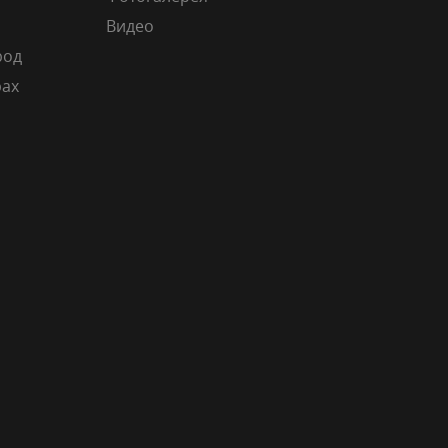
Видео
род
рах