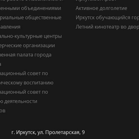
венными объединениями
Активное долголетие
риальные общественные
Иркутск обучающийся го
авления
Летний кинотеатр во дво
льно-культурные центры
рческие организации
енная палата города
а
ационный совет по
ическому воспитанию
ационный совет по
ю деятельности
ов
г. Иркутск, ул. Пролетарская, 9