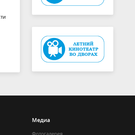
сти
Медиа
Фотогалерея