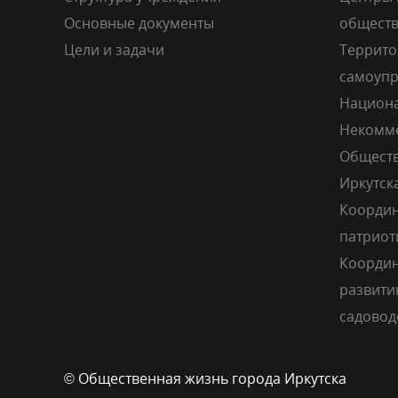
Основные документы
общест
Цели и задачи
Террито
самоупр
Национа
Некомме
Обществ
Иркутск
Координ
патриот
Координ
развити
садовод
© Общественная жизнь города Иркутска