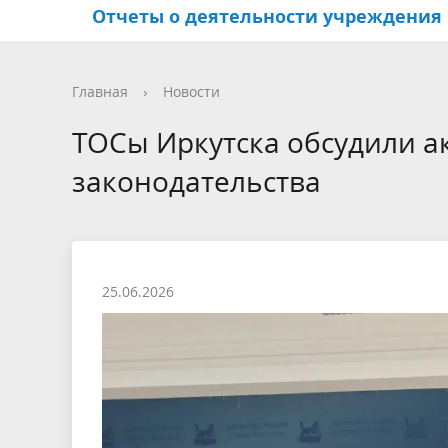
Отчеты о деятельности учреждения
Структура учреждения
Центры по работе с
Иркутский Арбат
Фотогалерея
Основн
Террит
Активно
Видео
Главная
›
Новости
населением и
общест
ТОСы Иркутска обсудили 
общественными
самоуп
законодательства
объединениями
Координационный совет по
развитию деятельности
садоводов
25.06.2026