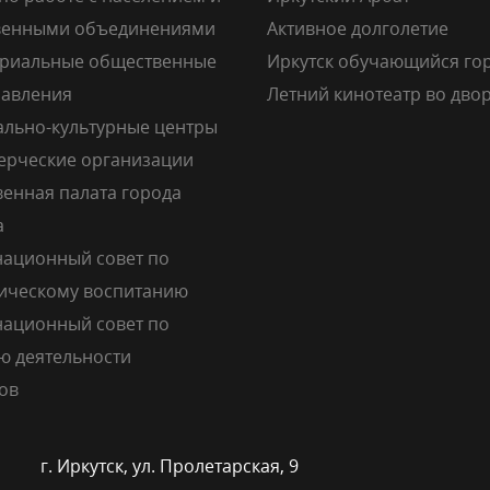
венными объединениями
Активное долголетие
риальные общественные
Иркутск обучающийся го
авления
Летний кинотеатр во дво
льно-культурные центры
рческие организации
енная палата города
а
ационный совет по
ическому воспитанию
ационный совет по
ю деятельности
ов
г. Иркутск, ул. Пролетарская, 9