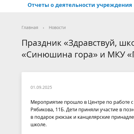
Отчеты о деятельности учреждения
Структура учреждения
Центры по работе с
Иркутский Арбат
Фотогалерея
Основн
Террит
Активно
Видео
Главная
›
Новости
населением и
общест
Праздник «Здравствуй, шк
общественными
самоуп
«Синюшина гора» и МКУ 
объединениями
Координационный совет по
развитию деятельности
садоводов
01.09.2025
Мероприятие прошло в Центре по работе 
Рябикова, 11Б. Дети приняли участие в поз
в подарок рюкзак и канцелярские принадл
школе.