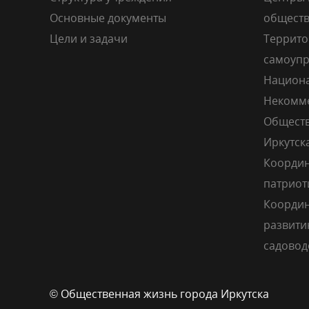
Основные документы
общест
Цели и задачи
Террито
самоупр
Национа
Некомме
Обществ
Иркутск
Координ
патриот
Координ
развити
садовод
© Общественная жизнь города Иркутска