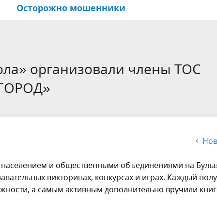
Осторожно мошенники
ые документы
ориальные
е долголетие
Цели и задачи
Национально-культурные
Иркутск обучающийся горо
венные
центры
ола» организовали члены ТОС
равления
Общественная палата горо
«ГОРОД»
Иркутска
Нов
с населением и общественными объединениями на Буль
навательных викторинах, конкурсах и играх. Каждый пол
ежности, а самым активным дополнительно вручили книг