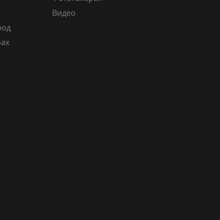
Видео
род
рах