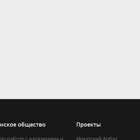
нское общество
Проекты
по работе с населением и
Иркутский Арбат