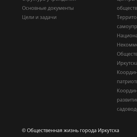
Основные документы
общест
Цели и задачи
Террито
самоупр
Национа
Некомме
Обществ
Иркутск
Координ
патриот
Координ
развити
садовод
© Общественная жизнь города Иркутска