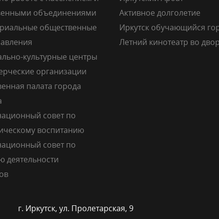
венными объединениями
Активное долголетие
риальные общественные
Иркутск обучающийся го
авления
Летний кинотеатр во дво
льно-культурные центры
рческие организации
енная палата города
а
ационный совет по
ическому воспитанию
ационный совет по
ю деятельности
ов
г. Иркутск, ул. Пролетарская, 9