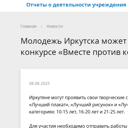
Отчеты о деятельности учреждения
Структура учреждения
Центры по работе с
Иркутский Арбат
Фотогалерея
Основн
Террит
Активно
Видео
Главная
›
Новости
населением и
общест
Молодежь Иркутска может
общественными
самоуп
конкурсе «Вместе против 
объединениями
Координационный совет по
развитию деятельности
садоводов
08.08.2025
Иркутяне могут проявить свои творческие 
«Лучший плакат», «Лучший рисунок» и «Лу
категориях: 10-15 лет, 16-20 лет и 21-25 лет.
Для участия необходимо отправить работы