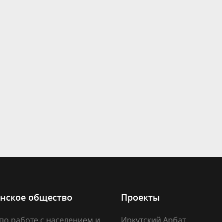
нское общество
Проекты
по работе с населением и
Иркутский Арбат