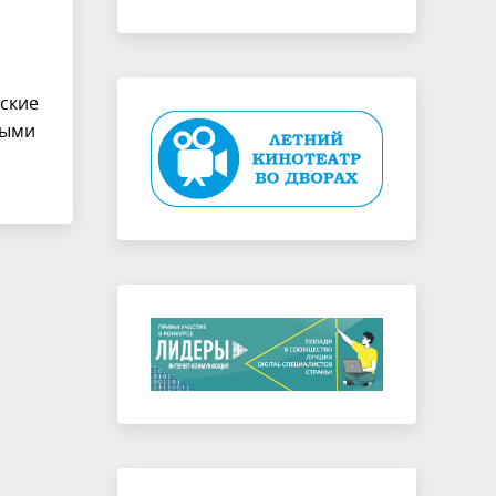
ские
ными