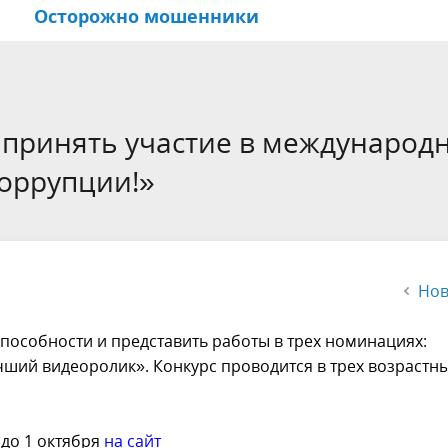
Осторожно мошенники
ые документы
ориальные
е долголетие
Цели и задачи
Национально-культурные
Иркутск обучающийся горо
венные
центры
 принять участие в международ
равления
Общественная палата горо
коррупции!»
Иркутска
Нов
способности и представить работы в трех номинациях:
чший видеоролик». Конкурс проводится в трех возрастн
 до 1 октября
на сайт