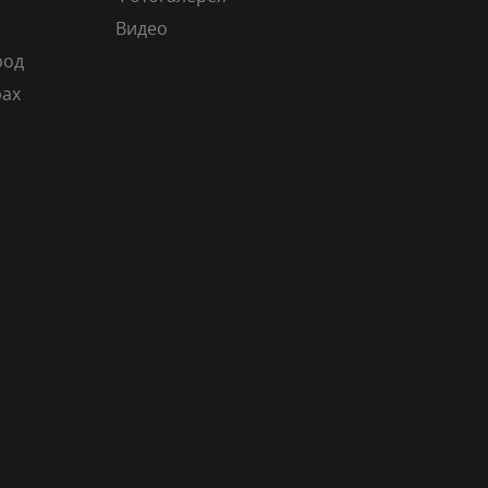
Видео
род
рах