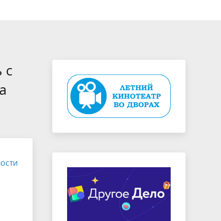
д
Некоммерческие
Летний кинотеатр во дворах
организации
 с
да
Координационный совет по
а
патриотическому воспитанию
ости