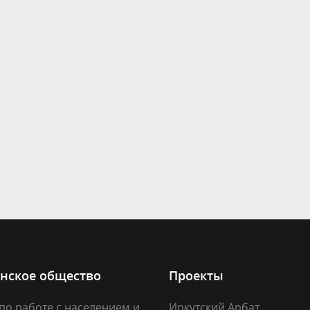
нское общество
Проекты
по работе с населением и
Иркутский Арбат