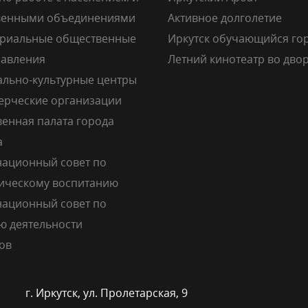
венными объединениями
Активное долголетие
риальные общественные
Иркутск обучающийся го
авления
Летний кинотеатр во дво
льно-культурные центры
рческие организации
енная палата города
а
ационный совет по
ическому воспитанию
ационный совет по
ю деятельности
ов
г. Иркутск, ул. Пролетарская, 9