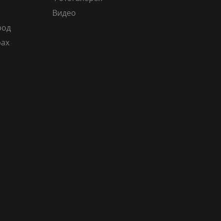
Видео
род
рах