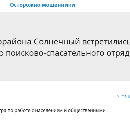
Осторожно мошенники
ые документы
ориальные
е долголетие
Цели и задачи
Национально-культурные
Иркутск обучающийся горо
венные
центры
орайона Солнечный встретились
равления
Общественная палата горо
 поисково-спасательного отряд
Иркутска
Нов
тра по работе с населением и общественными