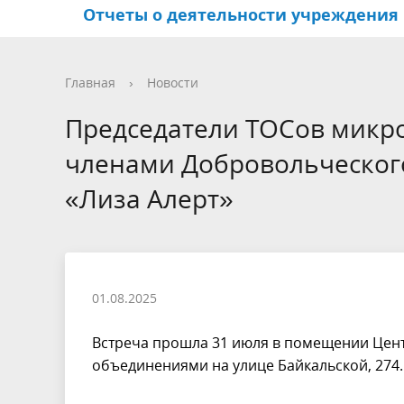
Отчеты о деятельности учреждения
Структура учреждения
Центры по работе с
Иркутский Арбат
Фотогалерея
Основн
Террит
Активно
Видео
Главная
›
Новости
населением и
общест
Председатели ТОСов микр
общественными
самоуп
членами Добровольческого
объединениями
«Лиза Алерт»
Координационный совет по
развитию деятельности
садоводов
01.08.2025
Встреча прошла 31 июля в помещении Цен
объединениями на улице Байкальской, 274.