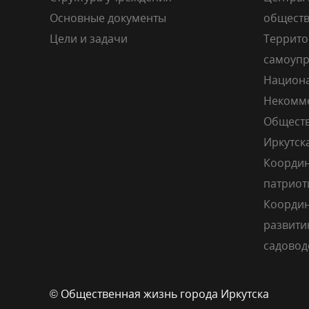
Основные документы
общест
Цели и задачи
Террито
самоупр
Национа
Некомме
Обществ
Иркутск
Координ
патриот
Координ
развити
садовод
© Общественная жизнь города Иркутска