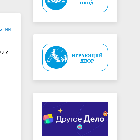
ытий
ми с
,