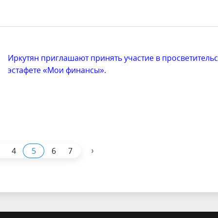
Иркутян приглашают принять участие в просветитель
эстафете «Мои финансы».
›
4
5
6
7