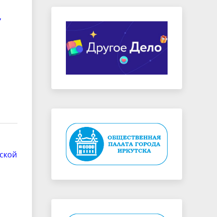
,
ьской