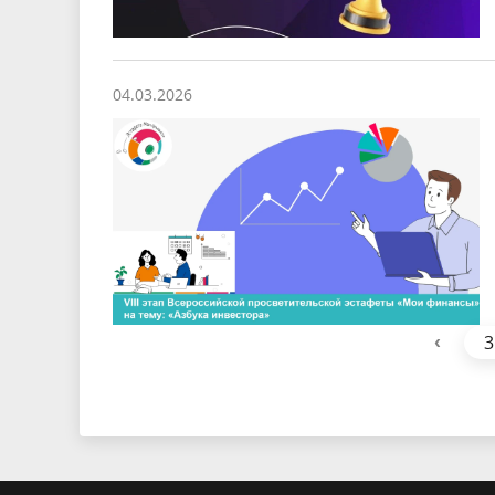
04.03.2026
‹
3