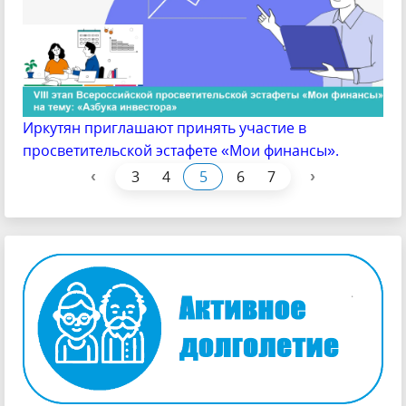
Иркутян приглашают принять участие в
просветительской эстафете «Мои финансы».
‹
›
3
4
5
6
7