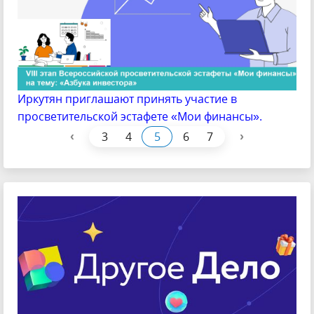
Иркутян приглашают принять участие в
просветительской эстафете «Мои финансы».
‹
›
3
4
5
6
7